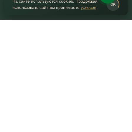
На сайте используются cookies. Продолжая
0
OK
использовать сайт, вы принимаете
условия
.
ГЛАВНАЯ
КАТАЛОГ
ИЗБРАННОЕ
КОНТАКТЫ
КОРЗИНА
Контакты
+7 (495) 055-055-7
г. Москва, Нахимовский 24,
ТВК Экспострой, пав. 2, место 96
ШОУРУМ ПЕРЕЕЗЖАЕТ!
ЖДЕМ ВАС НА ПРОИЗВОДСТВЕ