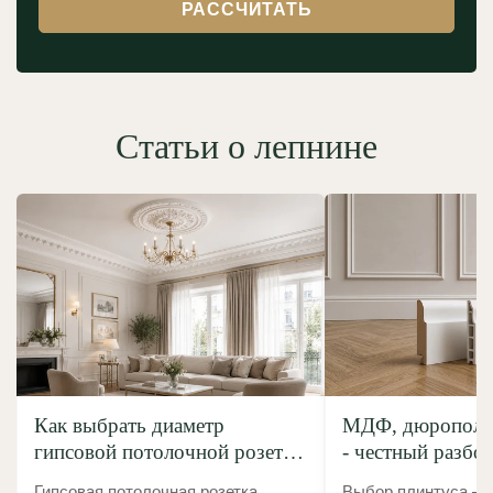
РАССЧИТАТЬ
Статьи о лепнине
Как выбрать диаметр
МДФ, дюрополим
гипсовой потолочной розетки
- честный разбо
под люстру: полное
без маркетинго
Гипсовая потолочная розетка
Выбор плинтуса — 