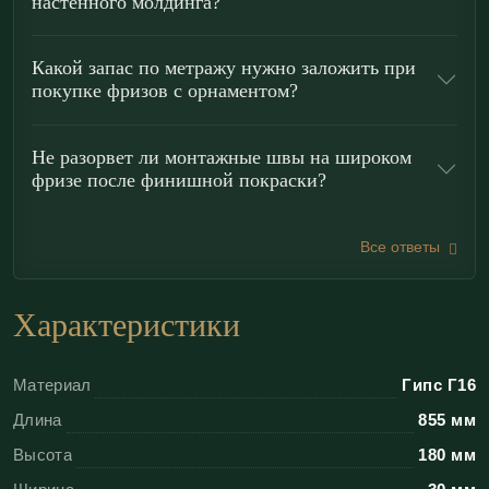
настенного молдинга?
По характеру рисунка и ритмике
раппорта
Гипсовый фриз Ф180.30.1
органично работает в
Какой запас по метражу нужно заложить при
классике, ампире и барочной линии неоклассики —
покупке фризов с орнаментом?
там, где важны парадность и выразительная
декоративность. Элемент используется как
Не разорвет ли монтажные швы на широком
фризовый пояс для
горизонтального зонирования
фризе после финишной покраски?
стен, как акцент под карнизом для визуального
«поднятия» потолка, а также как архитектурная
Все ответы
тяга для обрамления панелей и создания
декоративных рамок, объединяющих плоскости в
Характеристики
единую архитектурную композицию.
Материал
Гипс Г16
Преимущества гипсовых фризов
Длина
855 мм
«ЭКОЛЕПНИНА»
Высота
180 мм
Безупречная стыковка:
геометрия раппорта