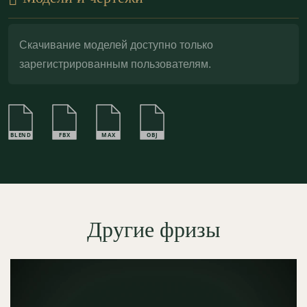
архитектуры:
Гипсовый фриз Ф180.30.1
легко
окрашивается, тонируется и может быть
Скачивание моделей доступно только
подчеркнут патиной или
поталью
для эффектного
зарегистрированным пользователям.
выделения рельефа и усиления художественной
глубины орнамента.
BLEND
FBX
MAX
OBJ
Другие фризы