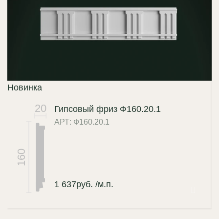
Новинка
Н
20
Гипсовый фриз Ф160.20.1
АРТ: Ф160.20.1
160
1 637
руб.
/м.п.