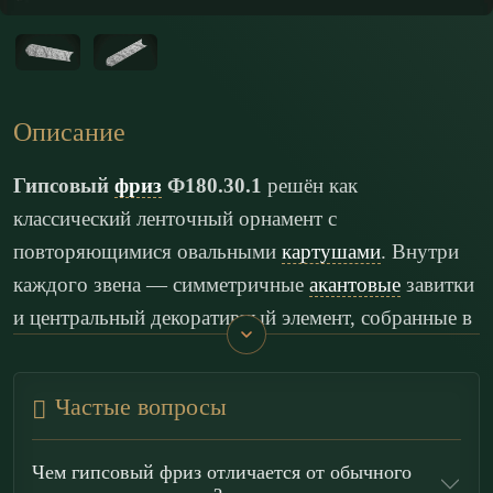
Описание
Гипсовый
фриз
Ф180.30.1
решён как
классический ленточный орнамент с
повторяющимися овальными
картушами
. Внутри
каждого звена — симметричные
акантовые
завитки
и центральный декоративный элемент, собранные в
торжественную композицию. Глубокий рельеф с
мягкими поднутрениями формирует благородную
Частые вопросы
светотень, подчёркивая пластику скульптурного
гипса Г-16 и чёткость граней в мелких деталях.
Чем гипсовый фриз отличается от обычного