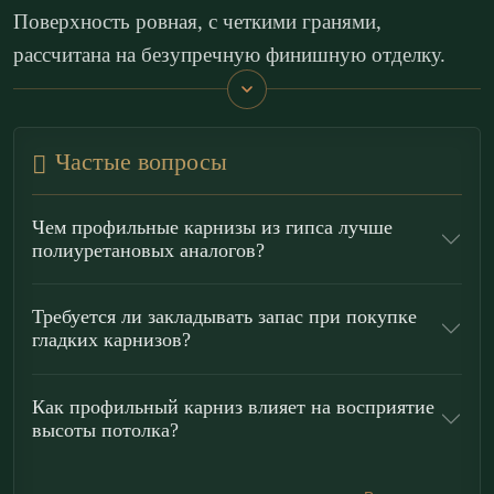
Поверхность ровная, с четкими гранями,
рассчитана на безупречную финишную отделку.
Карниз КП50.30.1 работает как инструмент
архитектурной коррекции: аккуратно оформляет
Частые вопросы
примыкание потолка, визуально выравнивает углы
и помогает «собрать» пространство в единый
Чем профильные карнизы из гипса лучше
контур. В
минимализме
,
хай-тек
,
лофте
,
сканди
и
полиуретановых аналогов?
неоклассике ступенчатая тяга делает потолок
визуально выше и добавляет интерьеру глубину за
Требуется ли закладывать запас при покупке
гладких карнизов?
счет правильной игры света и тени. При грамотном
проектировании возможно создание мягкого
Как профильный карниз влияет на восприятие
периферийного свечения с использованием
высоты потолка?
скрытой LED-подсветки в зоне примыкания.