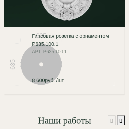
635
Гипсовая розетка с орнаментом
Р635.100.1
АРТ: Р635.100.1
635
8 600
руб.
/шт
Наши работы