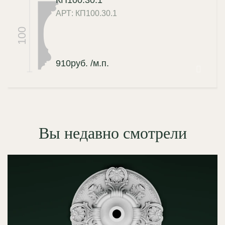
АРТ: КП100.30.1
100
910
руб.
/м.п.
Вы недавно смотрели