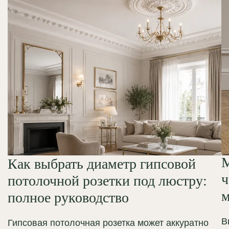
М
Как выбрать диаметр гипсовой
ч
потолочной розетки под люстру:
м
полное руководство
В
Гипсовая потолочная розетка может аккуратно