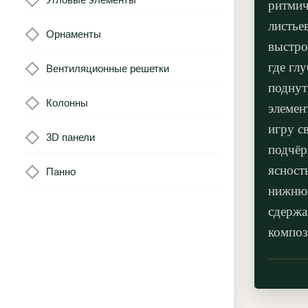
ритмич
листье
Орнаменты
выстро
где гл
Вентиляционные решетки
поднут
Колонны
элемен
игру с
3D панели
подчёр
ясност
Панно
нижнюю
сдержа
композ
Орнаме
восход