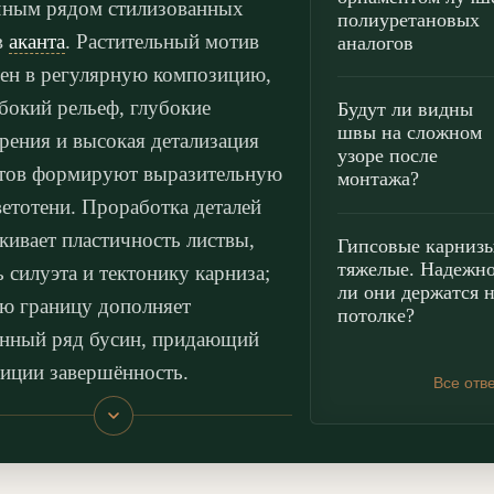
ным рядом стилизованных
полиуретановых
в
аканта
. Растительный мотив
аналогов
ен в регулярную композицию,
убокий рельеф, глубокие
Будут ли видны
швы на сложном
рения и высокая детализация
узоре после
тов формируют выразительную
монтажа?
ветотени. Проработка деталей
кивает пластичность листвы,
Гипсовые карниз
тяжелые. Надежн
ь силуэта и тектонику карниза;
ли они держатся 
 границу дополняет
потолке?
нный ряд бусин, придающий
иции завершённость.
Все отв
нтальная пластика изделия
ит к традициям классицизма и