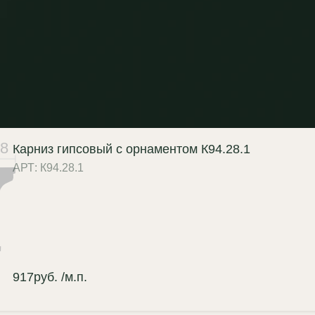
редает мельчайшие нюансы
ора, недоступные для пенопласта
олиуретана;
ткость рисунка:
абсолютная
орисовка элементов и отсутствие
амыленности» рельефа;
жаробезопасность:
полностью
8
Карниз гипсовый с орнаментом К94.28.1
горючий материал (класс
АРТ: К94.28.1
жарной опасности КМ0);
агостойкость:
возможность
готовления во влагостойком
полнении по запросу;
зможность реставрации:
917
руб.
/м.п.
псовый декор долговечен и легко
ддается локальному