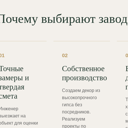
Почему выбирают зав
01
02
Точные
Собственное
замеры и
производство
твердая
Создаем декор из
смета
высокопрочного
Т
гипса без
х
Инженер
посредников.
с
выезжает на
Реализуем
м
объект для оценки
проекты по