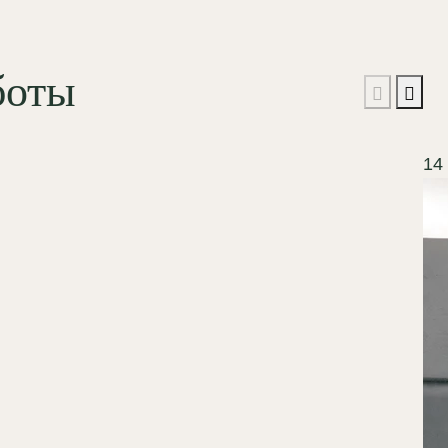
боты
14