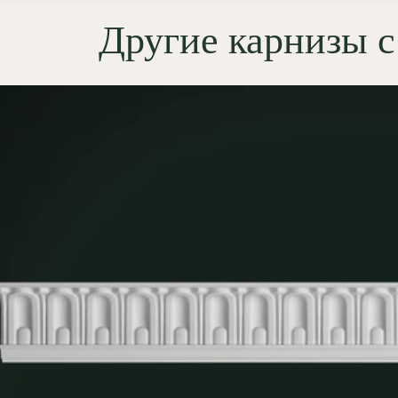
ссики, для которых характерны
Другие карнизы 
ичный ритм, уравновешенность
сть форм. Карниз предназначен
центирования периметра
а, оформления парадных залов,
ых и кабинетов. В классическом
ере он формирует
ктурную завершённость
анства, подчёркивает его
твенность и служит
тельным элементом статуса.
мущества лепнины
ОЛЕПНИНА»
сокая детализация:
гипс Г-16