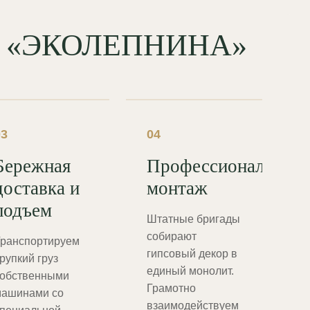
од «ЭКОЛЕПНИНА»
03
04
Бережная
Профессиональный
доставка и
монтаж
подъем
Штатные бригады
собирают
ранспортируем
гипсовый декор в
рупкий груз
единый монолит.
обственными
Грамотно
ашинами со
взаимодействуем