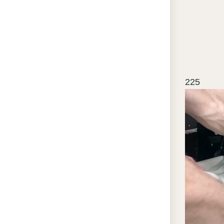
во
Карниз
золоч
патини
роспис
225
усилив
листье
соглас
стилис