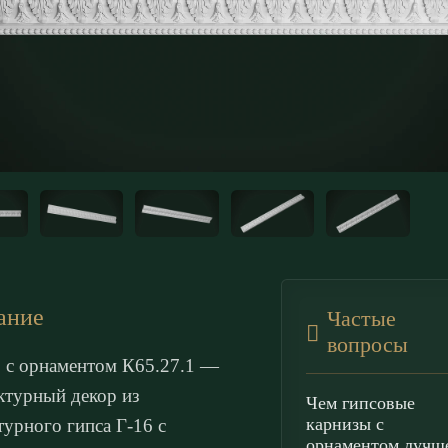
ание
Частые
вопросы
 с орнаментом К65.27.1 —
ктурный декор из
Чем гипсовые
карнизы с
турного гипса Г-16 с
орнаментом лучш