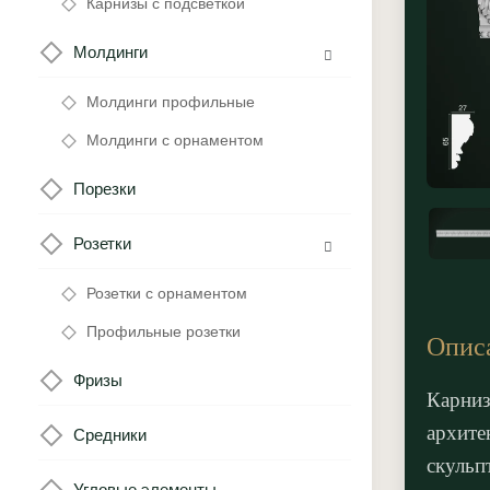
Карнизы с подсветкой
Молдинги
Молдинги профильные
Молдинги с орнаментом
Порезки
Розетки
Розетки с орнаментом
Профильные розетки
Опис
Фризы
Карниз
архите
Средники
скульп
Угловые элементы