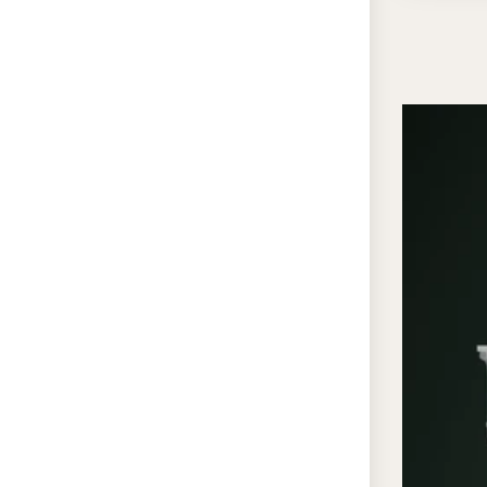
неокла
гармон
и ясно
для ак
потолк
гостин
интерь
архите
простр
торжес
вырази
Преи
«ЭК
Вы