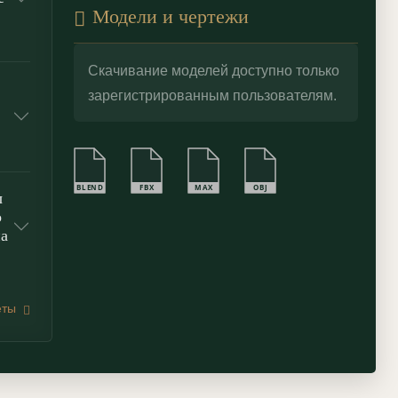
Модели и чертежи
Скачивание моделей доступно только
зарегистрированным пользователям.
BLEND
FBX
MAX
OBJ
ы
о
на
еты