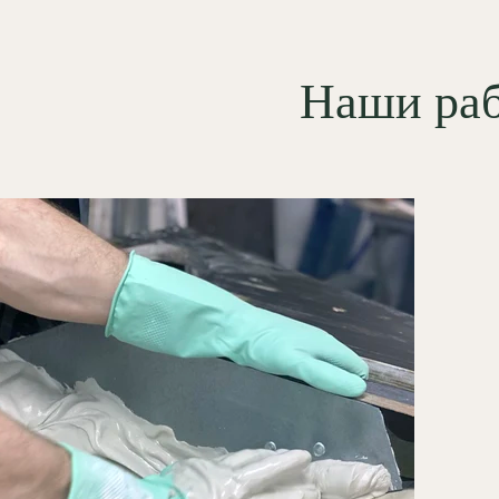
сстановлению.
 идеально раскрывается под
Наши ра
ение
поталью
, деликатное
рование или художественную
ь. Финишная обработка
ает рельеф, подчёркивает объём
в аканта и позволяет точно
овать декор с колористикой и
тикой интерьера.