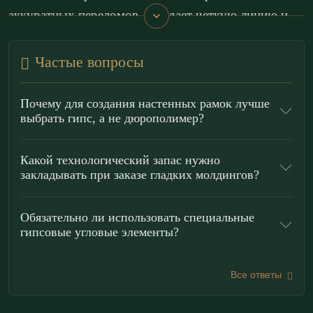
аккуратных переломов, что дает четкую линию и
чистую тень без излишней декоративности.
Частые вопросы
По стилистике профиль органично работает в
неоклассике
и
ар-деко
: ступени задают ритм и
Почему для создания настенных рамок лучше
дисциплинируют геометрию стен, а радиус
выбрать гипс, а не дюрополимер?
смягчает контур, делая настенный декор более
пластичным. Молдинг удобен для
зонирования
Какой технологический запас нужно
закладывать при заказе гладких молдингов?
пространства
, для аккуратного перехода между
разными цветами краски/обоями и для построения
Обязательно ли использовать специальные
строгих
рамок из молдингов
— от классических
гипсовые угловые элементы?
панелей до современных прямоугольных карт на
стене.
Все ответы
Преимущества гипсовых молдингов