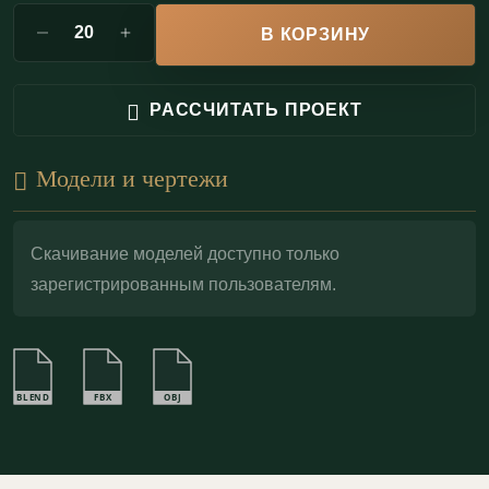
не выделяет токсичных веществ при нагреве;
В КОРЗИНУ
Влагостойкость:
возможно изготовление
влагостойкого варианта (по запросу);
РАССЧИТАТЬ ПРОЕКТ
Молдинг легко грунтуется и окрашивается любыми
Модели и чертежи
интерьерными красками, сохраняя четкость рельефа
и «архитектурную» тень. Для точной раскладки
выполняется запил под 45° — так углы сходятся без
Скачивание моделей доступно только
зарегистрированным пользователям.
ступенек и разрывов. При случайных ударах гипс
поддается локальной реставрации: профиль
восстанавливается шпатлевкой по гипсу с
последующей шлифовкой и подкраской.
BLEND
FBX
OBJ