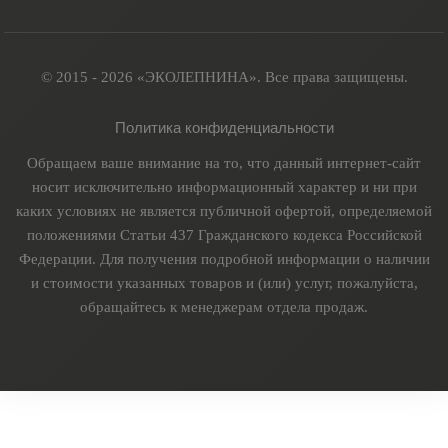
© 2015 - 2026 «ЭКОЛЕПНИНА». Все права защищены.
Политика конфиденциальности
Обращаем ваше внимание на то, что данный интернет-сайт
носит исключительно информационный характер и ни при
каких условиях не является публичной офертой, определяемой
положениями Статьи 437 Гражданского кодекса Российской
Федерации. Для получения подробной информации о наличии
и стоимости указанных товаров и (или) услуг, пожалуйста,
обращайтесь к менеджерам отдела продаж.